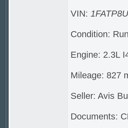
VIN:
1FATP8U
Condition: Ru
Engine: 2.3L I
Mileage: 827 m
Seller: Avis B
Documents: CL