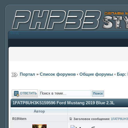
Вход
Портал
»
Список форумов
‹
Общие форумы
‹
Бар: 
Ответить
1FATP8UH3K5159596 Ford Mustang 2019 Blue 2.3L
Автор
R19Vorn
Заголовок сообщения:
1FATP8UH3K