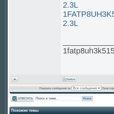
2.3L
1FATP8UH3K51
2.3L
___________
1fatp8uh3k51
Вернуться
к
началу
Показать сообщения за:
Поле сор
Ответить
Похожие темы