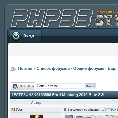
Вход
Портал
»
Список форумов
‹
Общие форумы
‹
Бар: 
Ответить
1FATP8UH3K5159596 Ford Mustang 2019 Blue 2.3L
Автор
R19Vorn
Заголовок сообщения:
1FATP8UH3K