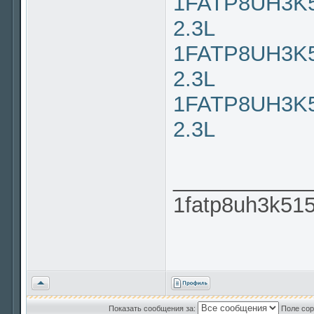
1FATP8UH3K51
2.3L
1FATP8UH3K51
2.3L
1FATP8UH3K51
2.3L
___________
1fatp8uh3k51
Вернуться
к
началу
Показать сообщения за:
Поле сор