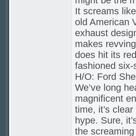
might be the m
It screams like
old American V
exhaust design
makes revving 
does hit its re
fashioned six-
H/O: Ford Sh
We’ve long he
magnificent en
time, it’s clea
hype. Sure, it’
the screaming 