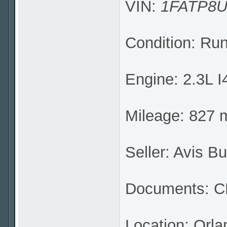
VIN:
1FATP8U
Condition: Ru
Engine: 2.3L I
Mileage: 827 m
Seller: Avis B
Documents: CL
Location: Orla