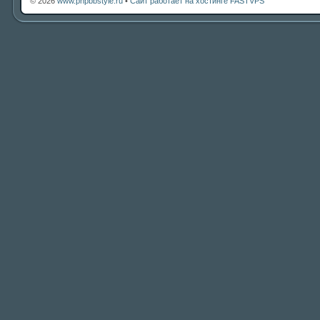
© 2026
www.phpbbstyle.ru
•
Сайт работает на хостинге FASTVPS