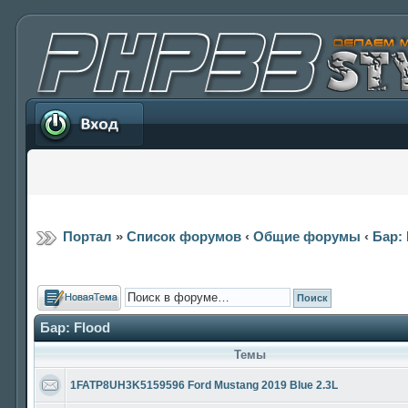
Вход
Портал
»
Список форумов
‹
Общие форумы
‹
Бар: 
Новая тема
Бар: Flood
Темы
1FATP8UH3K5159596 Ford Mustang 2019 Blue 2.3L