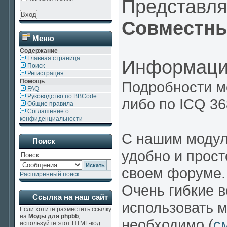
Представл
Совместны
Меню
Содержание
Главная страница
Информаци
Поиск
Регистрация
Помощь
Подробности м
FAQ
Руководство по BBCode
либо по ICQ 3
Общие правила
Соглашение о
конфиденциальности
С нашим модул
Поиск
удобно и прост
своем форуме.
Расширенный поиск
Очень гибкие 
Ссылка на наш сайт
использовать м
Если хотите разместить ссылку
на
Моды для phpbb
,
необходимо (
с
используйте этот HTML-код: