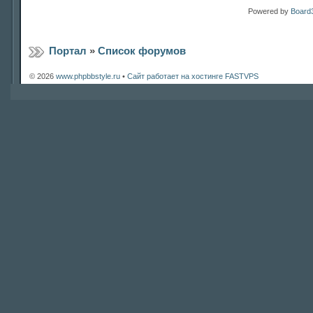
Powered by
Board3
Портал
»
Список форумов
© 2026
www.phpbbstyle.ru
•
Сайт работает на хостинге FASTVPS