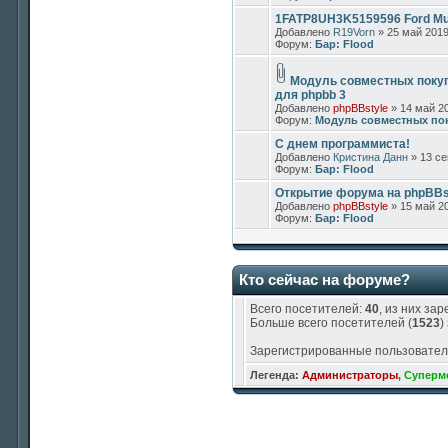
1FATP8UH3K5159596 Ford Mus
Добавлено
R19Vorn
» 25 май 2019
Форум:
Бар: Flood
Модуль совместных поку
для phpbb 3
Добавлено
phpBBstyle
» 14 май 20
Форум:
Модуль совместных по
С днем программиста!
Добавлено
Кристина Данн
» 13 се
Форум:
Бар: Flood
Открытие форума на phpBBs
Добавлено
phpBBstyle
» 15 май 20
Форум:
Бар: Flood
Кто сейчас на форуме?
Всего посетителей:
40
, из них зар
Больше всего посетителей (
1523
)
Зарегистрированные пользовател
Легенда:
Администраторы
,
Суперм