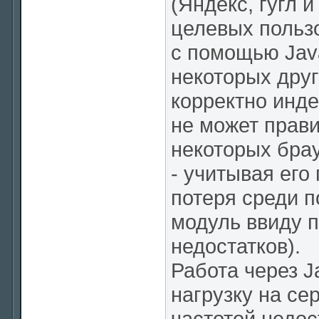
(Яндекс, гугл и
целевых польз
с помощью Java
некоторых друг
корректно инде
не может прав
некоторых брауз
- учитывая его
потеря среди 
модуль ввиду п
недостатков).
Работа через 
нагрузку на се
частотой недос