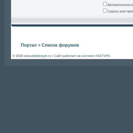
Автоматически 
Скрыть моё преб
Портал
»
Список форумов
© 2026
www.phpbbstyle.ru
•
Сайт работает на хостинге FASTVPS