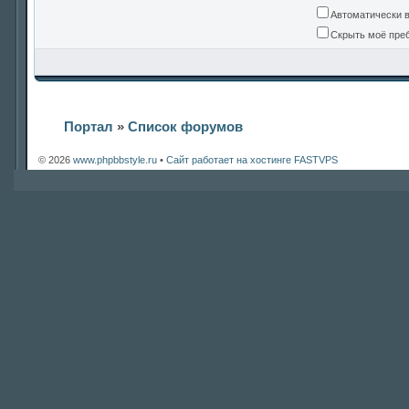
Автоматически 
Скрыть моё преб
Портал
»
Список форумов
© 2026
www.phpbbstyle.ru
•
Сайт работает на хостинге FASTVPS