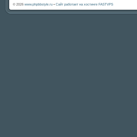
© 2026
www.phpbbstyle.ru
•
Сайт работает на хостинге FASTVPS