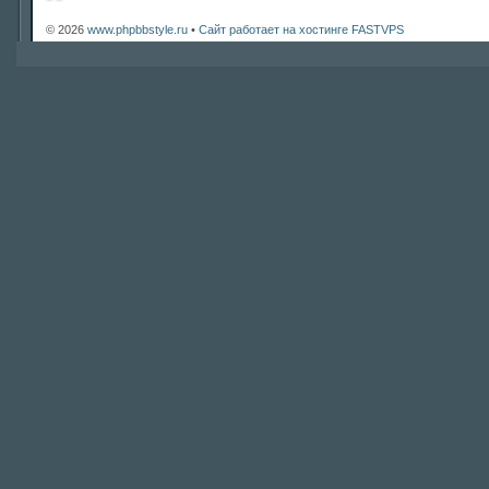
© 2026
www.phpbbstyle.ru
•
Сайт работает на хостинге FASTVPS