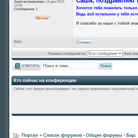
Саша, поздравляю т
Зарегистрирован:
14 дек 2013,
12:05
Хочется тебе пожелать тольк
Сообщения:
2
Ведь всё остальное у тебя ес
И спасибо за наше с тобой зна
Вернуться
к
началу
Показать сообщения за:
Поле сор
Ответить
Кто сейчас на конференции
Сейчас этот форум просматривают: нет зарегистрированных пользователей и 
Портал
»
Список форумов
‹
Общие форумы
‹
Бар: