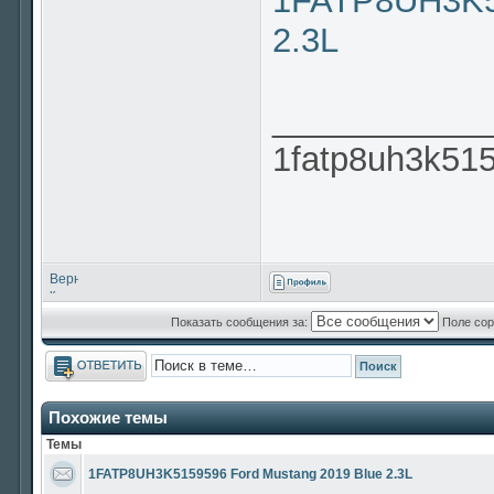
1FATP8UH3K51
2.3L
___________
1fatp8uh3k51
Вернуться
к
началу
Показать сообщения за:
Поле сор
Ответить
Похожие темы
Темы
1FATP8UH3K5159596 Ford Mustang 2019 Blue 2.3L