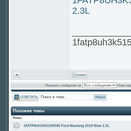
1FATP8UH3K51
2.3L
___________
1fatp8uh3k51
Вернуться
к
началу
Показать сообщения за:
Поле сор
Ответить
Похожие темы
Темы
1FATP8UH3K5159596 Ford Mustang 2019 Blue 2.3L