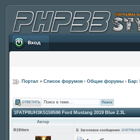
Вход
Портал
»
Список форумов
‹
Общие форумы
‹
Бар: 
Ответить
1FATP8UH3K5159596 Ford Mustang 2019 Blue 2.3L
Автор
R19Vorn
Заголовок сообщения:
1FATP8UH3K