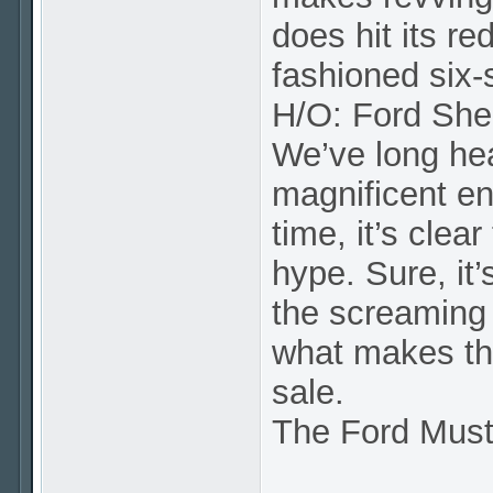
does hit its re
fashioned six-
H/O: Ford Sh
We’ve long he
magnificent en
time, it’s clea
hype. Sure, it’
the screaming 
what makes thi
sale.
The Ford Mus