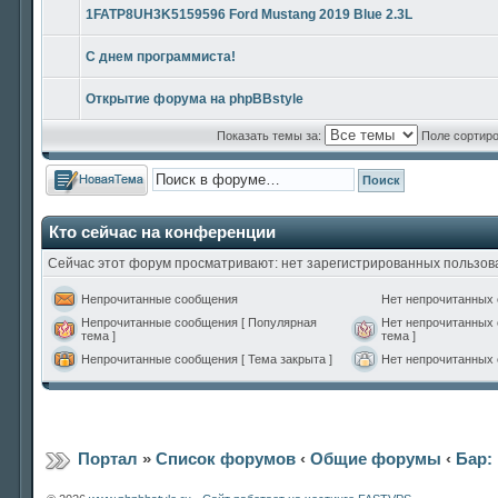
1FATP8UH3K5159596 Ford Mustang 2019 Blue 2.3L
С днем программиста!
Открытие форума на phpBBstyle
Показать темы за:
Поле сортир
Новая тема
Кто сейчас на конференции
Сейчас этот форум просматривают: нет зарегистрированных пользова
Непрочитанные сообщения
Нет непрочитанных
Непрочитанные сообщения [ Популярная
Нет непрочитанных 
тема ]
тема ]
Непрочитанные сообщения [ Тема закрыта ]
Нет непрочитанных 
Портал
»
Список форумов
‹
Общие форумы
‹
Бар: