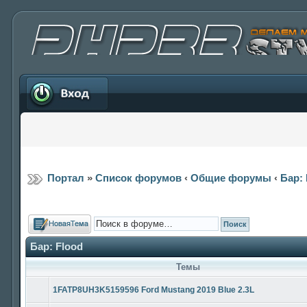
Вход
Портал
»
Список форумов
‹
Общие форумы
‹
Бар: 
Новая тема
Бар: Flood
Темы
1FATP8UH3K5159596 Ford Mustang 2019 Blue 2.3L