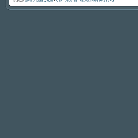
© 2026
www.phpbbstyle.ru
•
Сайт работает на хостинге FASTVPS