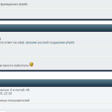
 функционал phpbb
3
йти ответ на
офф. форуме русской поддержки phpbb
ли просто поболтать
рытых: 0 и гостей: 46
6, 22:18
анных пользователей