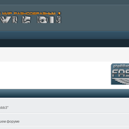
pbb3"
ашем форуме