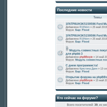
Последние новости
Темы
1FATP8UH3K5159596 Ford Mus
Добавлено
R19Vorn
» 25 май 2019
Форум:
Бар: Flood
1FATP8UH3K5159596 Ford Mus
Добавлено
R19Vorn
» 25 май 2019
Форум:
Бар: Flood
Модуль совместных поку
для phpbb 3
Добавлено
phpBBstyle
» 14 май 20
Форум:
Модуль совместных по
С днем программиста!
Добавлено
Кристина Данн
» 13 се
Форум:
Бар: Flood
Открытие форума на phpBBs
Добавлено
phpBBstyle
» 15 май 20
Форум:
Бар: Flood
Кто сейчас на форуме?
Всего посетителей:
39
, из н