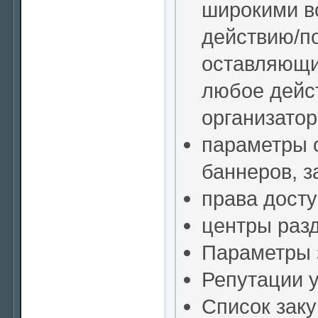
широкими в
действию/по
оставляющи
любое дейст
организатор
параметры 
баннеров, за
права дост
центры раз
Параметры 
Репутации у
Список заку