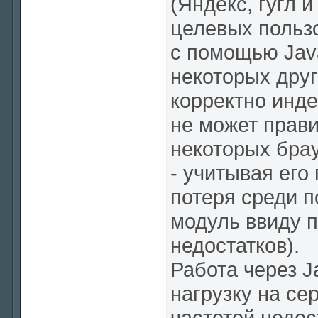
(Яндекс, гугл и
целевых польз
с помощью Java
некоторых друг
корректно инде
не может прав
некоторых брауз
- учитывая его
потеря среди 
модуль ввиду п
недостатков).
Работа через 
нагрузку на се
частотой недос