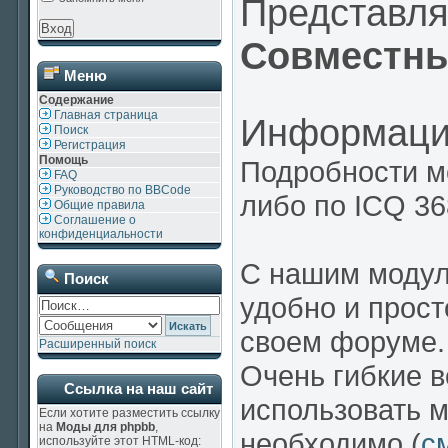
Представл
Совместны
Меню
Содержание
Главная страница
Информаци
Поиск
Регистрация
Помощь
Подробности м
FAQ
Руководство по BBCode
либо по ICQ 3
Общие правила
Соглашение о
конфиденциальности
С нашим модул
Поиск
удобно и прост
своем форуме.
Расширенный поиск
Очень гибкие 
Ссылка на наш сайт
использовать м
Если хотите разместить ссылку
на
Моды для phpbb
,
необходимо (
с
используйте этот HTML-код: