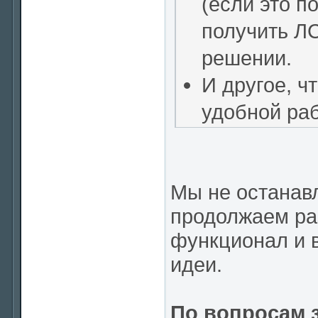
(если это п
получить Л
решении.
И другое, ч
удобной ра
Мы не останав
продолжаем ра
функционал и 
идеи.
По вопросам 