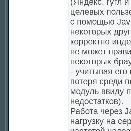
(Яндекс, гугл и
целевых польз
с помощью Java
некоторых друг
корректно инде
не может прав
некоторых брауз
- учитывая его
потеря среди 
модуль ввиду п
недостатков).
Работа через 
нагрузку на се
частотой недос