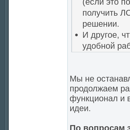
(если это п
получить Л
решении.
И другое, ч
удобной ра
Мы не останав
продолжаем ра
функционал и 
идеи.
По вопросам 