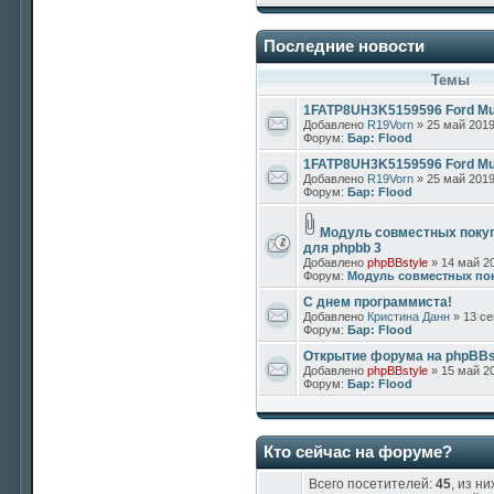
Последние новости
Темы
1FATP8UH3K5159596 Ford Mus
Добавлено
R19Vorn
» 25 май 2019
Форум:
Бар: Flood
1FATP8UH3K5159596 Ford Mus
Добавлено
R19Vorn
» 25 май 2019
Форум:
Бар: Flood
Модуль совместных поку
для phpbb 3
Добавлено
phpBBstyle
» 14 май 20
Форум:
Модуль совместных по
С днем программиста!
Добавлено
Кристина Данн
» 13 се
Форум:
Бар: Flood
Открытие форума на phpBBs
Добавлено
phpBBstyle
» 15 май 20
Форум:
Бар: Flood
Кто сейчас на форуме?
Всего посетителей:
45
, из н