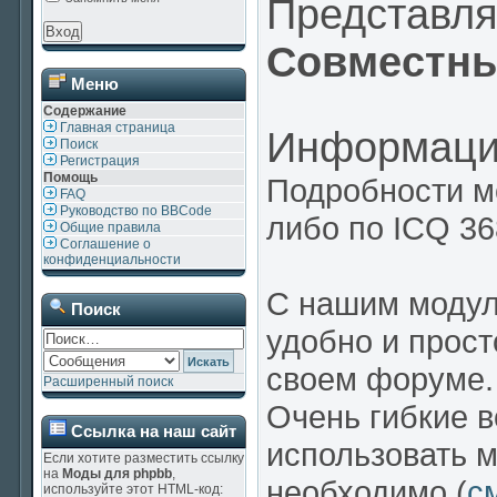
Представл
Совместны
Меню
Содержание
Главная страница
Информаци
Поиск
Регистрация
Помощь
Подробности м
FAQ
Руководство по BBCode
либо по ICQ 3
Общие правила
Соглашение о
конфиденциальности
С нашим модул
Поиск
удобно и прост
своем форуме.
Расширенный поиск
Очень гибкие 
Ссылка на наш сайт
использовать м
Если хотите разместить ссылку
на
Моды для phpbb
,
необходимо (
с
используйте этот HTML-код: