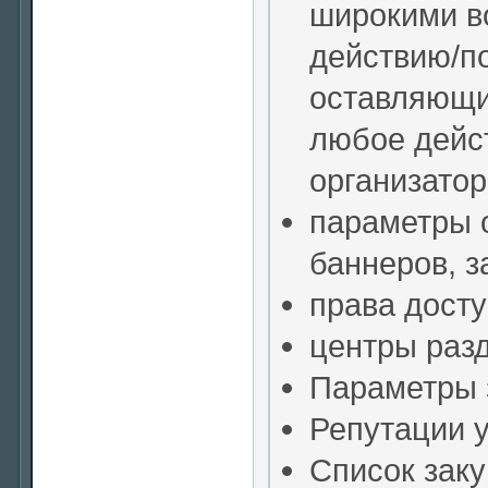
широкими в
действию/по
оставляющи
любое дейст
организатор
параметры 
баннеров, за
права дост
центры раз
Параметры 
Репутации у
Список заку