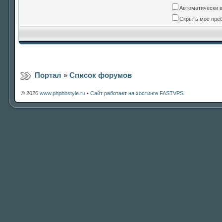
Автоматически 
Скрыть моё преб
Портал
»
Список форумов
© 2026
www.phpbbstyle.ru
•
Сайт работает на хостинге FASTVPS