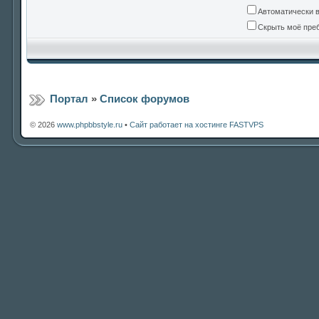
Автоматически 
Скрыть моё преб
Портал
»
Список форумов
© 2026
www.phpbbstyle.ru
•
Сайт работает на хостинге FASTVPS