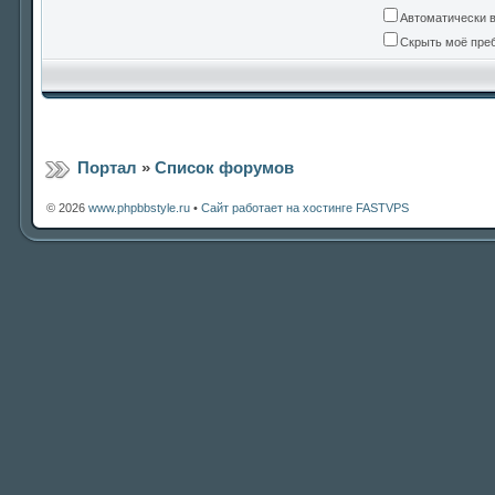
Автоматически 
Скрыть моё преб
Портал
»
Список форумов
© 2026
www.phpbbstyle.ru
•
Сайт работает на хостинге FASTVPS