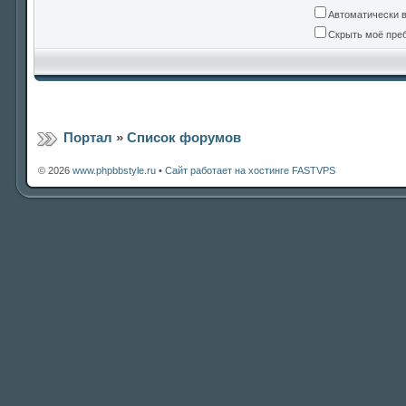
Автоматически 
Скрыть моё преб
Портал
»
Список форумов
© 2026
www.phpbbstyle.ru
•
Сайт работает на хостинге FASTVPS