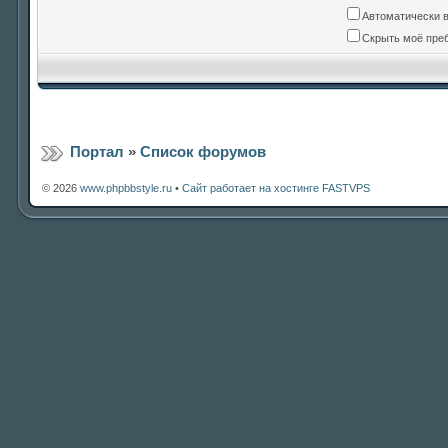
Автоматически 
Скрыть моё преб
Портал
»
Список форумов
© 2026
www.phpbbstyle.ru
•
Сайт работает на хостинге FASTVPS