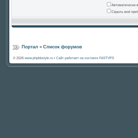
Автоматически 
Скрыть моё преб
Портал
»
Список форумов
© 2026
www.phpbbstyle.ru
•
Сайт работает на хостинге FASTVPS