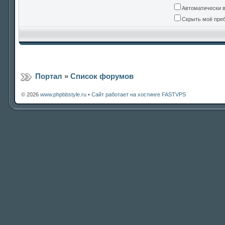
Автоматически 
Скрыть моё преб
Портал
»
Список форумов
© 2026
www.phpbbstyle.ru
•
Сайт работает на хостинге FASTVPS