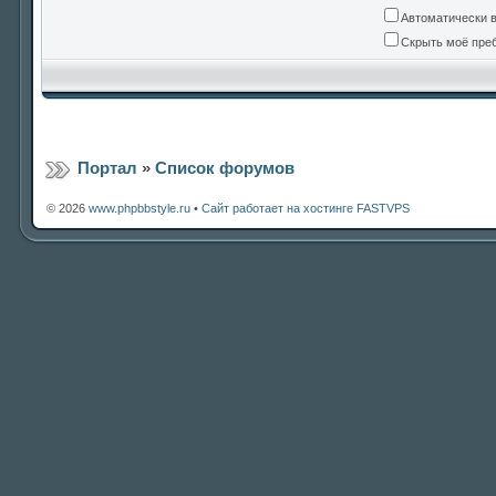
Автоматически 
Скрыть моё преб
Портал
»
Список форумов
© 2026
www.phpbbstyle.ru
•
Сайт работает на хостинге FASTVPS