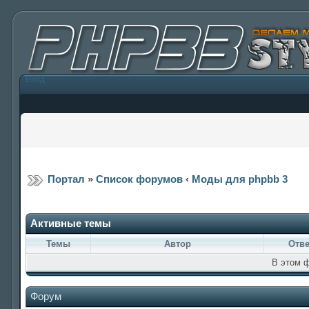
Вход
Портал
»
Список форумов
‹
Моды для phpbb 3
Активные темы
Темы
Автор
Отв
В этом 
Форум