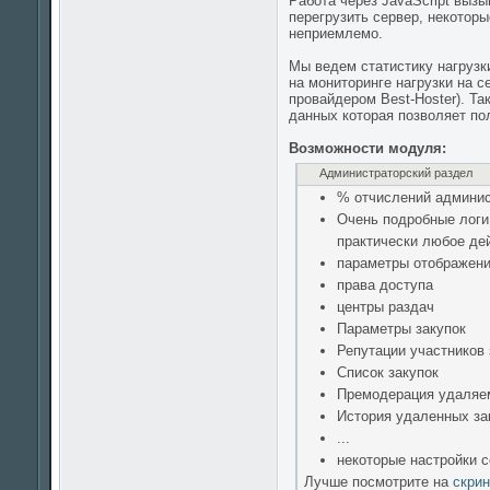
Работа через JavaScript вызы
перегрузить сервер, некотор
неприемлемо.
Мы ведем статистику нагрузк
на мониторинге нагрузки на 
провайдером Best-Hoster). Т
данных которая позволяет по
Возможности модуля:
Администраторский раздел
% отчислений админист
Очень подробные логи
практически любое дей
параметры отображения
права доступа
центры раздач
Параметры закупок
Репутации участников 
Список закупок
Премодерация удаляе
История удаленных за
...
некоторые настройки с
Лучше посмотрите на
скри