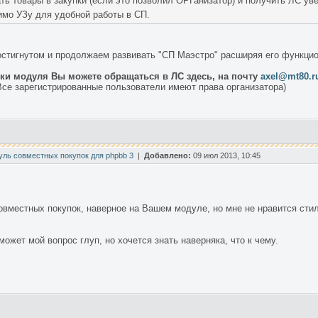
ть товары в закупки (если это позволил ОРГанизатор) и получить ЛС ув
имо УЗу для удобной работы в СП.
стигнутом и продолжаем развивать "СП Маэстро" расширяя его функцио
вки модуля Вы можете обращаться в ЛС здесь, на почту
axel@mt80.r
се зарегистрированные пользователи имеют права организатора)
уль совместных покупок для phpbb 3
|
Добавлено:
09 июл 2013, 10:45
вместных покупок, наверное на Вашем модуле, но мне не нравится стиль
может мой вопрос глуп, но хочется знать наверняка, что к чему.