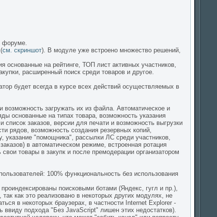
м форуме.
(
см. скриншот
). В модуле уже встроено множество решений,
я основанные на рейтинге, ТОП лист активных участников,
купки, расширенный поиск среди товаров и другое.
ратор будет всегда в курсе всех действий осуществляемых в
и возможность загружать их из файла. Автоматическое и
ды основанные на типах товара, возможность указания
и список заказов, версии для печати и возможность выгрузки
сти рядов, возможность создания резервных копий,
у, указание "помощника", рассылки ЛС среди участников,
 заказов) в автоматическом режиме, встроенная ротация
 свои товары в закупк и после премодерации организатором
 пользователей: 100% функциональность без использования
 проиндексированы поисковыми ботами (Яндекс, гугл и пр.),
 так как это реализовано в некоторых других модулях, не
ся в некоторых браузерах, в частности Internet Explorer -
 ввиду подхода "Без JavaScript" лишен этих недостатков).