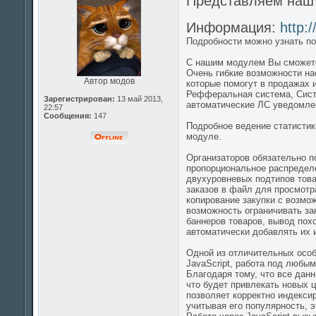
Представляем на
Информация:
http:
Подробности можно узнать по
С нашим модулем Вы сможете
Очень гибкие возможности на
Автор модов
которые помогут в продажах 
Рефферальная система, Систе
Зарегистрирован:
13 май 2013,
автоматические ЛС уведомлен
22:57
Сообщения:
147
Подробное ведение статистик
модуле.
Организаторов обязательно п
пропорциональное распределе
двухуровневых подтипов товар
заказов в файл для просмотр
копирование закупки с возмо
возможность ограничивать за
баннеров товаров, вывод пох
автоматически добавлять их и
Одной из отличительных особ
JavaScript, работа под любы
Благодаря тому, что все данн
что будет привлекать новых 
позволяет корректно индексир
учитывая его популярность, 