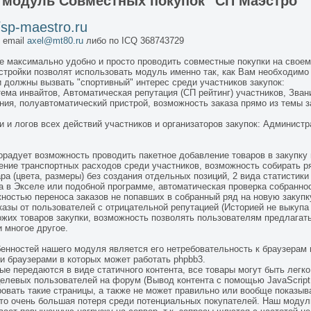
ш
модуль Совместных покупок "СП Маэстро"
//sp-maestro.ru
 email
axel@mt80.ru
либо по ICQ 368743729
 максимально удобно и просто проводить совместные покупки на свое
стройки позволят использовать модуль именно так, как Вам необходимо 
и должны вызвать "спортивный" интерес среди участников закупок:
ма инвайтов, Автоматическая репутация (СП рейтинг) участников, Звани
ия, полуавтоматический пристрой, возможность заказа прямо из темы за
и и логов всех действий участников и организаторов закупок: Админист
орадует возможность проводить пакетное добавление товаров в закупку 
ние транспортных расходов среди участников, возможность собирать ря
а (цвета, размеры) без создания отдельных позиций, 2 вида статистики 
а в Экселе или подобной программе, автоматическая проверка собранно
жностью переноса заказов не попавших в собранный ряд на новую закупк
казы от пользователей с отрицательной репутацией (Историей не выкупа
ожих товаров закупки, возможность позволять пользователям предлагать
 многое другое.
енностей нашего модуля является его нетребовательность к браузерам
ми браузерами в которых может работать phpbb3.
ые передаются в виде статичного контента, все товары могут быть легко
целевых пользователей на форум (Вывод контента с помощью JavaScript,
овать такие страницы, а также не может правильно или вообще показывать
это очень большая потеря среди потенциальных покупателей. Наш модуль