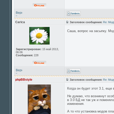
Вернуться
к
началу
Carica
Заголовок сообщения:
Re: Мод
Саша, вопрос на засыпку. Мод
Зарегистрирован:
15 май 2013,
06:06
Сообщения:
228
Вернуться
к
началу
phpBBstyle
Заголовок сообщения:
Re: Мод
Когда он будет этот 3.1, еще
Не думаю, что возникнут осо
в 3.0 БД не так уж и поменя
изменения.
А то что установка модов пл