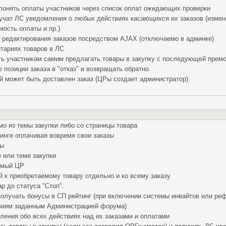
лонять оплаты участников через список оплат ожидающих проверки
учат ЛС уведомления о любых действиях касающихся их заказов (измене
мость оплаты и пр.)
 редактирования заказов посредством AJAX (отключаемо в админке)
тариях товаров в ЛС
ь участникам самим предлагать товары в закупку с последующей прем
позиции заказа в "отказ" и возвращать обратно.
й может быть доставлен заказ (ЦРы создает администратор)
о из темы закупки либо со страницы товара
инге оплачивая вовремя свои заказы
ры
е или теме закупки
емый ЦР
 к приобретаемому товару отдельно и ко всему заказу
р до статуса "Стоп".
получать бонусы в СП рейтинг (при включении системы инвайтов или ре
виям заданным Администрацией форума)
ления обо всех действиях над их заказами и оплатами