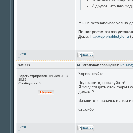
Возможность предлага
И другое, что необход
Мы не останавливаемся на до
По вопросам заказа устано
Демо:
http://sp.phpbbstyle.ru
(В
Вернуться
к
началу
sweet31
Заголовок сообщения:
Re: Мод
Здравствуйте
Зарегистрирован:
09 июл 2013,
10:31
Подскажите, пожалуйста!
Сообщения:
2
Я хочу создать свой форум со
делают?
Извините, я новичок в этом и 
Спасибо!
Вернуться
к