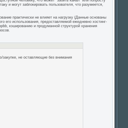
доступной человеку, что может "забить канал" или попросту
аку и могут заблокировать пользователя, что разумеется,
ование практически не влияет на нагрузку (Данные основаны
ого его использования, предоставляемой ежедневно хостинг-
phpbb, кэшированию и продуманной структурой хранения
росов.
/закупке, не оставляющие без внимания