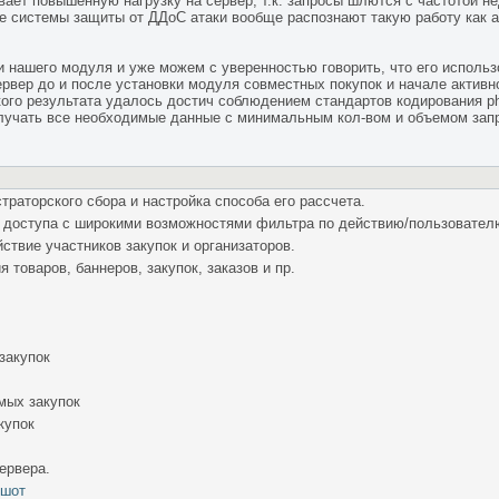
вает повышенную нагрузку на сервер, т.к. запросы шлются с частотой не
ые системы защиты от ДДоС атаки вообще распознают такую работу как ат
и нашего модуля и уже можем с уверенностью говорить, что его использ
сервер до и после установки модуля совместных покупок и начале активн
акого результата удалось достич соблюдением стандартов кодирования 
лучать все необходимые данные с минимальным кол-вом и объемом зап
раторского сбора и настройка способа его рассчета.
 доступа с широкими возможностями фильтра по действию/пользователю
ствие участников закупок и организаторов.
 товаров, баннеров, закупок, заказов и пр.
закупок
мых закупок
купок
ервера.
ншот