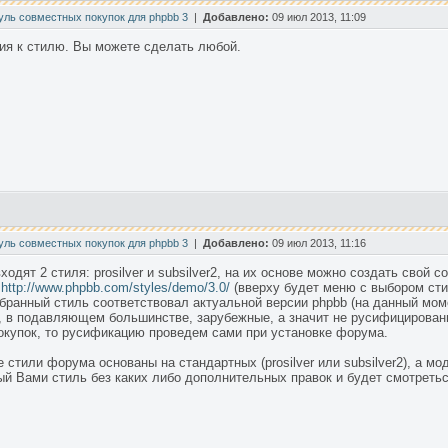
уль совместных покупок для phpbb 3
|
Добавлено:
09 июл 2013, 11:09
ия к стилю. Вы можете сделать любой.
уль совместных покупок для phpbb 3
|
Добавлено:
09 июл 2013, 11:16
ходят 2 стиля: prosilver и subsilver2, на их основе можно создать свой 
ь
http://www.phpbb.com/styles/demo/3.0/
(вверху будет меню с выбором сти
ранный стиль соответствовал актуальной версии phpbb (на данный момен
, в подавляющем большинстве, зарубежные, а значит не русифицирован
купок, то русификацию проведем сами при установке форума.
 стили форума основаны на стандартных (prosilver или subsilver2), а мо
ый Вами стиль без каких либо дополнительных правок и будет смотретьс