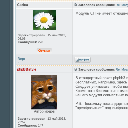
началу
Carica
Заголовок сообщения:
Re: Мод
Модуль СП не имеет отношен
Зарегистрирован:
15 май 2013,
06:06
Сообщения:
228
Вернуться
к
началу
phpBBstyle
Заголовок сообщения:
Re: Мод
В стандартный пакет phpbb3 в
бесплатных, например, здес
Следует учитывать, чтобы выб
Кроме того бесплатные стили
нашего модуля совместных по
P.S. Поскольку нестандартные
"преобразиться" под выбранн
Автор модов
Зарегистрирован:
13 май 2013,
22:57
Сообщения:
147