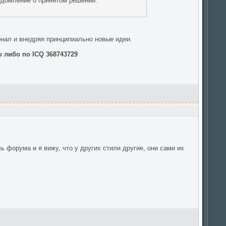
едомление о принятом решении.
нал и внедряя принципиально новые идеи.
u
либо по ICQ 368743729
 форума и я вижу, что у других стили другие, они сами их