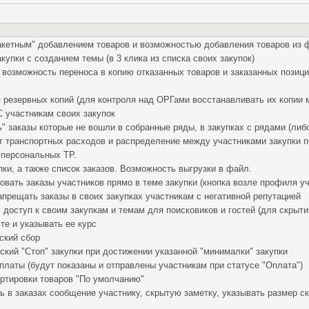
пакетным" добавлением товаров и возможностью добавления товаров из 
купки с созданием темы (в 3 клика из списка своих закупок)
и возможность переноса в копию отказанных товаров и заказанных позиц
 резервных копий (для контроля над ОРГами восстанавливать их копии 
 участникам своих закупок
" заказы которые не вошли в собранные ряды, в закупках с рядами (либо
 транспортных расходов и распределение между участниками закупки по
 персональных ТР.
упки, а также список заказов. Возможность выгрузки в файл.
вать заказы участников прямо в теме закупки (кнопка возле профиля уч
прещать заказы в своих закупках участникам с негативной репутацией
доступ к своим закупкам и темам для поисковиков и гостей (для скрытия
те и указывать ее курс
ский сбор
кий "Стоп" закупки при достижении указанной "минималки" закупки
платы (будут показаны и отправлены участникам при статусе "Оплата")
ртировки товаров "По умолчанию"
 в заказах сообщение участнику, скрытую заметку, указывать размер ски