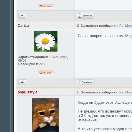
Вернуться
к
началу
Carica
Заголовок сообщения:
Re: Мод
Саша, вопрос на засыпку. Мод
Зарегистрирован:
15 май 2013,
06:06
Сообщения:
228
Вернуться
к
началу
phpBBstyle
Заголовок сообщения:
Re: Мод
Когда он будет этот 3.1, еще
Не думаю, что возникнут осо
в 3.0 БД не так уж и поменя
изменения.
А то что установка модов пл