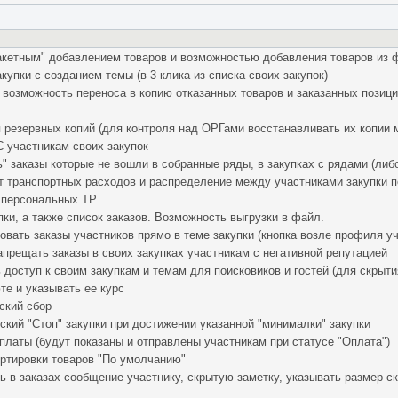
пакетным" добавлением товаров и возможностью добавления товаров из 
купки с созданием темы (в 3 клика из списка своих закупок)
и возможность переноса в копию отказанных товаров и заказанных позиц
 резервных копий (для контроля над ОРГами восстанавливать их копии 
 участникам своих закупок
" заказы которые не вошли в собранные ряды, в закупках с рядами (либо
 транспортных расходов и распределение между участниками закупки по
 персональных ТР.
упки, а также список заказов. Возможность выгрузки в файл.
вать заказы участников прямо в теме закупки (кнопка возле профиля уч
прещать заказы в своих закупках участникам с негативной репутацией
доступ к своим закупкам и темам для поисковиков и гостей (для скрытия
те и указывать ее курс
ский сбор
кий "Стоп" закупки при достижении указанной "минималки" закупки
платы (будут показаны и отправлены участникам при статусе "Оплата")
ртировки товаров "По умолчанию"
 в заказах сообщение участнику, скрытую заметку, указывать размер ски