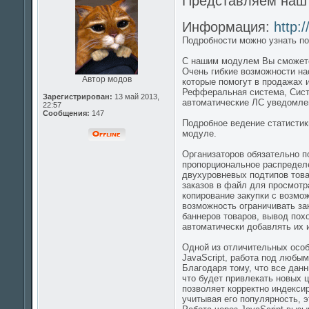
Представляем на
Информация:
http:
Подробности можно узнать по
С нашим модулем Вы сможете
Очень гибкие возможности на
Автор модов
которые помогут в продажах 
Рефферальная система, Систе
Зарегистрирован:
13 май 2013,
автоматические ЛС уведомлен
22:57
Сообщения:
147
Подробное ведение статистик
модуле.
Организаторов обязательно п
пропорциональное распределе
двухуровневых подтипов товар
заказов в файл для просмотр
копирование закупки с возмо
возможность ограничивать за
баннеров товаров, вывод пох
автоматически добавлять их и
Одной из отличительных особ
JavaScript, работа под любы
Благодаря тому, что все данн
что будет привлекать новых 
позволяет корректно индексир
учитывая его популярность, 