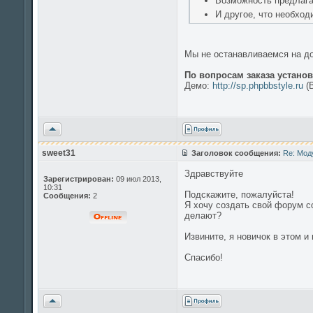
Возможность предлага
И другое, что необход
Мы не останавливаемся на до
По вопросам заказа устано
Демо:
http://sp.phpbbstyle.ru
(В
Вернуться
к
началу
sweet31
Заголовок сообщения:
Re: Мод
Здравствуйте
Зарегистрирован:
09 июл 2013,
10:31
Подскажите, пожалуйста!
Сообщения:
2
Я хочу создать свой форум со
делают?
Извините, я новичок в этом и 
Спасибо!
Вернуться
к