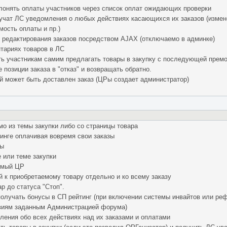
лонять оплаты участников через список оплат ожидающих проверки
учат ЛС уведомления о любых действиях касающихся их заказов (измене
мость оплаты и пр.)
 редактирования заказов посредством AJAX (отключаемо в админке)
тариях товаров в ЛС
ь участникам самим предлагать товары в закупку с последующей прем
позиции заказа в "отказ" и возвращать обратно.
й может быть доставлен заказ (ЦРы создает администратор)
о из темы закупки либо со страницы товара
инге оплачивая вовремя свои заказы
ры
е или теме закупки
емый ЦР
 к приобретаемому товару отдельно и ко всему заказу
р до статуса "Стоп".
получать бонусы в СП рейтинг (при включении системы инвайтов или ре
виям заданным Администрацией форума)
ления обо всех действиях над их заказами и оплатами