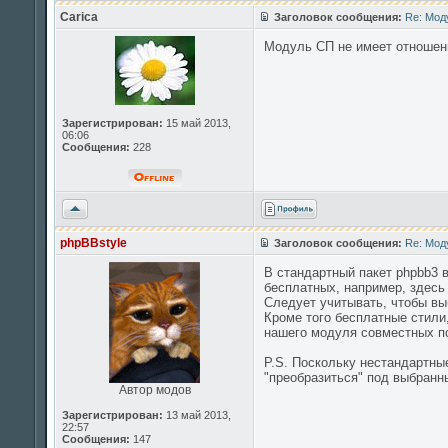
началу
Carica
Заголовок сообщения:
Re: Мод
Модуль СП не имеет отношен
Зарегистрирован:
15 май 2013,
06:06
Сообщения:
228
Вернуться
к
началу
phpBBstyle
Заголовок сообщения:
Re: Мод
В стандартный пакет phpbb3 в
бесплатных, например, здес
Следует учитывать, чтобы выб
Кроме того бесплатные стили
нашего модуля совместных по
P.S. Поскольку нестандартные
"преобразиться" под выбранн
Автор модов
Зарегистрирован:
13 май 2013,
22:57
Сообщения:
147