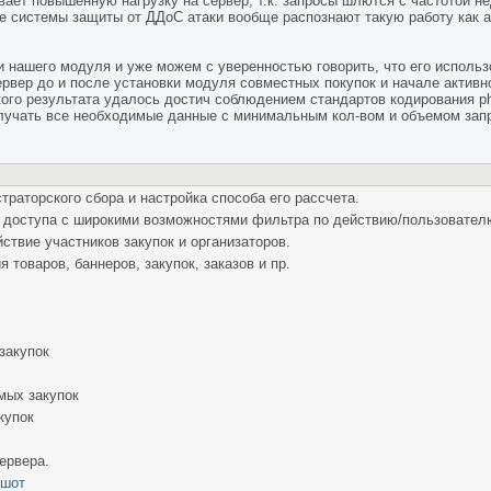
вает повышенную нагрузку на сервер, т.к. запросы шлются с частотой не
ые системы защиты от ДДоС атаки вообще распознают такую работу как ат
и нашего модуля и уже можем с уверенностью говорить, что его использ
сервер до и после установки модуля совместных покупок и начале активн
акого результата удалось достич соблюдением стандартов кодирования 
лучать все необходимые данные с минимальным кол-вом и объемом зап
раторского сбора и настройка способа его рассчета.
 доступа с широкими возможностями фильтра по действию/пользователю
ствие участников закупок и организаторов.
 товаров, баннеров, закупок, заказов и пр.
закупок
мых закупок
купок
ервера.
ншот