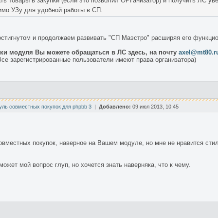
ть товары в закупки (если это позволил ОРГанизатор) и получить ЛС ув
имо УЗу для удобной работы в СП.
стигнутом и продолжаем развивать "СП Маэстро" расширяя его функцио
вки модуля Вы можете обращаться в ЛС здесь, на почту
axel@mt80.r
се зарегистрированные пользователи имеют права организатора)
уль совместных покупок для phpbb 3
|
Добавлено:
09 июл 2013, 10:45
вместных покупок, наверное на Вашем модуле, но мне не нравится стиль
может мой вопрос глуп, но хочется знать наверняка, что к чему.