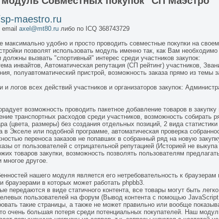
ш
модуль Совместных покупок "СП Маэстро"
//sp-maestro.ru
 email
axel@mt80.ru
либо по ICQ 368743729
 максимально удобно и просто проводить совместные покупки на свое
стройки позволят использовать модуль именно так, как Вам необходимо 
и должны вызвать "спортивный" интерес среди участников закупок:
ма инвайтов, Автоматическая репутация (СП рейтинг) участников, Звани
ия, полуавтоматический пристрой, возможность заказа прямо из темы за
и и логов всех действий участников и организаторов закупок: Админист
орадует возможность проводить пакетное добавление товаров в закупку 
ние транспортных расходов среди участников, возможность собирать ря
а (цвета, размеры) без создания отдельных позиций, 2 вида статистики 
а в Экселе или подобной программе, автоматическая проверка собранно
жностью переноса заказов не попавших в собранный ряд на новую закупк
казы от пользователей с отрицательной репутацией (Историей не выкупа
ожих товаров закупки, возможность позволять пользователям предлагать
 многое другое.
енностей нашего модуля является его нетребовательность к браузерам
ми браузерами в которых может работать phpbb3.
ые передаются в виде статичного контента, все товары могут быть легко
целевых пользователей на форум (Вывод контента с помощью JavaScript,
овать такие страницы, а также не может правильно или вообще показывать
это очень большая потеря среди потенциальных покупателей. Наш модуль