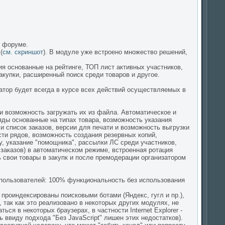
м форуме.
(
см. скриншот
). В модуле уже встроено множество решений,
я основанные на рейтинге, ТОП лист активных участников,
купки, расширенный поиск среди товаров и другое.
ратор будет всегда в курсе всех действий осуществляемых в
и возможность загружать их из файла. Автоматическое и
ды основанные на типах товара, возможность указания
и список заказов, версии для печати и возможность выгрузки
сти рядов, возможность создания резервных копий,
у, указание "помощника", рассылки ЛС среди участников,
 заказов) в автоматическом режиме, встроенная ротация
 свои товары в закупк и после премодерации организатором
 пользователей: 100% функциональность без использования
 проиндексированы поисковыми ботами (Яндекс, гугл и пр.),
 так как это реализовано в некоторых других модулях, не
ся в некоторых браузерах, в частности Internet Explorer -
 ввиду подхода "Без JavaScript" лишен этих недостатков).