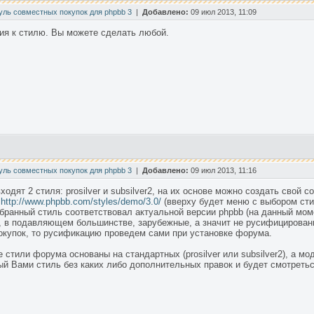
уль совместных покупок для phpbb 3
|
Добавлено:
09 июл 2013, 11:09
ия к стилю. Вы можете сделать любой.
уль совместных покупок для phpbb 3
|
Добавлено:
09 июл 2013, 11:16
ходят 2 стиля: prosilver и subsilver2, на их основе можно создать свой 
ь
http://www.phpbb.com/styles/demo/3.0/
(вверху будет меню с выбором сти
ранный стиль соответствовал актуальной версии phpbb (на данный момен
, в подавляющем большинстве, зарубежные, а значит не русифицирован
купок, то русификацию проведем сами при установке форума.
 стили форума основаны на стандартных (prosilver или subsilver2), а мо
ый Вами стиль без каких либо дополнительных правок и будет смотретьс