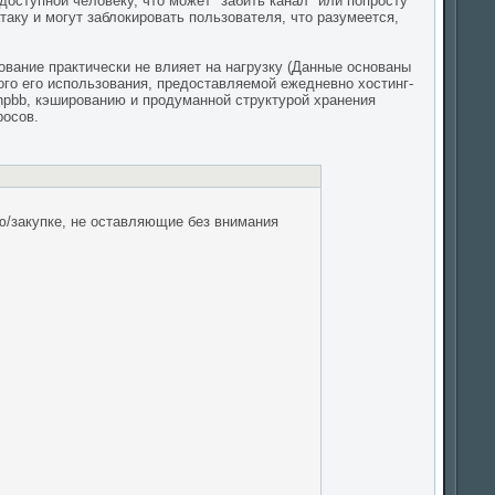
доступной человеку, что может "забить канал" или попросту
аку и могут заблокировать пользователя, что разумеется,
ование практически не влияет на нагрузку (Данные основаны
ого его использования, предоставляемой ежедневно хостинг-
phpbb, кэшированию и продуманной структурой хранения
росов.
/закупке, не оставляющие без внимания