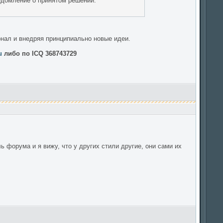
едомление о принятом решении.
нал и внедряя принципиально новые идеи.
u
либо по ICQ 368743729
 форума и я вижу, что у других стили другие, они сами их