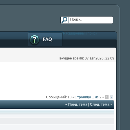
FAQ
Расширенный поиск
Текущее время: 07 авг 2026, 22:09
Сообщений: 13 •
Страница
1
из
2
•
1
2
«
Пред. тема
|
След. тема
»