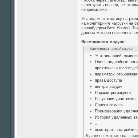
Работа через JavaScript вызы
перегрузить сервер, некотор
неприемлемо.
Мы ведем статистику нагрузк
на мониторинге нагрузки на 
провайдером Best-Hoster). Т
данных которая позволяет по
Возможности модуля:
Администраторский раздел
% отчислений админист
Очень подробные логи
практически любое дей
параметры отображения
права доступа
центры раздач
Параметры закупок
Репутации участников 
Список закупок
Премодерация удаляе
История удаленных за
...
некоторые настройки с
Лучше посмотрите на
скри