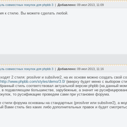
уль совместных покупок для phpbb 3
|
Добавлено:
09 июл 2013, 11:09
ия к стилю. Вы можете сделать любой.
уль совместных покупок для phpbb 3
|
Добавлено:
09 июл 2013, 11:16
ходят 2 стиля: prosilver и subsilver2, на их основе можно создать свой 
ь
http://www.phpbb.com/styles/demo/3.0/
(вверху будет меню с выбором сти
ранный стиль соответствовал актуальной версии phpbb (на данный момен
, в подавляющем большинстве, зарубежные, а значит не русифицирован
купок, то русификацию проведем сами при установке форума.
 стили форума основаны на стандартных (prosilver или subsilver2), а мо
ый Вами стиль без каких либо дополнительных правок и будет смотретьс