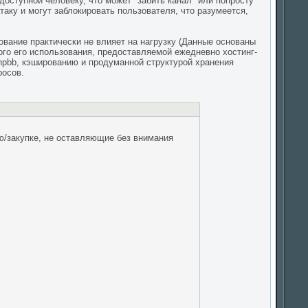
доступной человеку, что может "забить канал" или попросту
аку и могут заблокировать пользователя, что разумеется,
ование практически не влияет на нагрузку (Данные основаны
ого его использования, предоставляемой ежедневно хостинг-
phpbb, кэшированию и продуманной структурой хранения
росов.
/закупке, не оставляющие без внимания