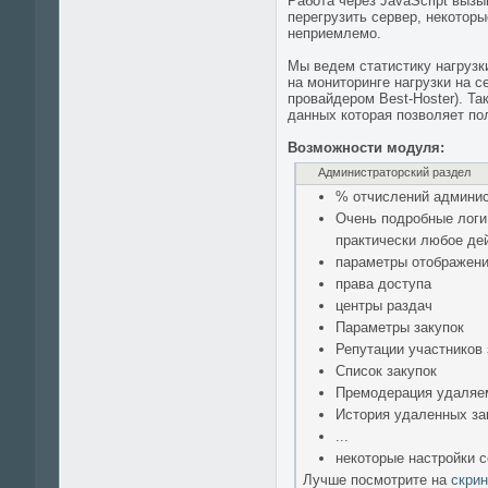
Работа через JavaScript вызы
перегрузить сервер, некотор
неприемлемо.
Мы ведем статистику нагрузк
на мониторинге нагрузки на 
провайдером Best-Hoster). Т
данных которая позволяет по
Возможности модуля:
Администраторский раздел
% отчислений админист
Очень подробные логи
практически любое дей
параметры отображения
права доступа
центры раздач
Параметры закупок
Репутации участников 
Список закупок
Премодерация удаляе
История удаленных за
...
некоторые настройки с
Лучше посмотрите на
скри