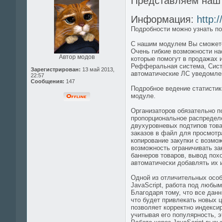
Представляем на
Информация:
http:
Подробности можно узнать по
С нашим модулем Вы сможете
Очень гибкие возможности на
Автор модов
которые помогут в продажах 
Рефферальная система, Систе
Зарегистрирован:
13 май 2013,
автоматические ЛС уведомлен
22:57
Сообщения:
147
Подробное ведение статистик
модуле.
Организаторов обязательно п
пропорциональное распределе
двухуровневых подтипов товар
заказов в файл для просмотр
копирование закупки с возмо
возможность ограничивать за
баннеров товаров, вывод пох
автоматически добавлять их и
Одной из отличительных особ
JavaScript, работа под любы
Благодаря тому, что все данн
что будет привлекать новых 
позволяет корректно индексир
учитывая его популярность, 