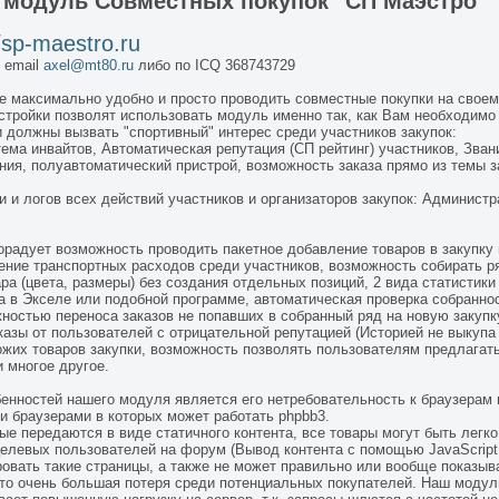
ш
модуль Совместных покупок "СП Маэстро"
//sp-maestro.ru
 email
axel@mt80.ru
либо по ICQ 368743729
 максимально удобно и просто проводить совместные покупки на свое
стройки позволят использовать модуль именно так, как Вам необходимо 
и должны вызвать "спортивный" интерес среди участников закупок:
ма инвайтов, Автоматическая репутация (СП рейтинг) участников, Звани
ия, полуавтоматический пристрой, возможность заказа прямо из темы за
и и логов всех действий участников и организаторов закупок: Админист
орадует возможность проводить пакетное добавление товаров в закупку 
ние транспортных расходов среди участников, возможность собирать ря
а (цвета, размеры) без создания отдельных позиций, 2 вида статистики 
а в Экселе или подобной программе, автоматическая проверка собранно
жностью переноса заказов не попавших в собранный ряд на новую закупк
казы от пользователей с отрицательной репутацией (Историей не выкупа
ожих товаров закупки, возможность позволять пользователям предлагать
 многое другое.
енностей нашего модуля является его нетребовательность к браузерам
ми браузерами в которых может работать phpbb3.
ые передаются в виде статичного контента, все товары могут быть легко
целевых пользователей на форум (Вывод контента с помощью JavaScript,
овать такие страницы, а также не может правильно или вообще показывать
это очень большая потеря среди потенциальных покупателей. Наш модуль