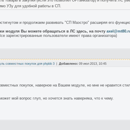
ть товары в закупки (если это позволил ОРГанизатор) и получить ЛС ув
имо УЗу для удобной работы в СП.
стигнутом и продолжаем развивать "СП Маэстро" расширяя его функцио
вки модуля Вы можете обращаться в ЛС здесь, на почту
axel@mt80.r
се зарегистрированные пользователи имеют права организатора)
уль совместных покупок для phpbb 3
|
Добавлено:
09 июл 2013, 10:45
вместных покупок, наверное на Вашем модуле, но мне не нравится стиль
может мой вопрос глуп, но хочется знать наверняка, что к чему.