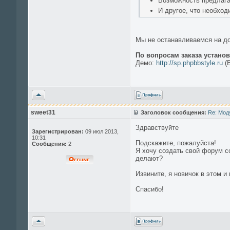
Возможность предлага
И другое, что необход
Мы не останавливаемся на до
По вопросам заказа устано
Демо:
http://sp.phpbbstyle.ru
(В
Вернуться
к
началу
sweet31
Заголовок сообщения:
Re: Мод
Здравствуйте
Зарегистрирован:
09 июл 2013,
10:31
Подскажите, пожалуйста!
Сообщения:
2
Я хочу создать свой форум со
делают?
Извините, я новичок в этом и 
Спасибо!
Вернуться
к