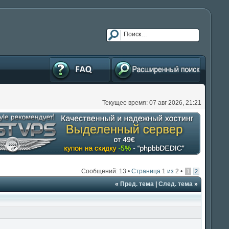
FAQ
Расширенный поиск
Текущее время: 07 авг 2026, 21:21
Сообщений: 13 •
Страница
1
из
2
•
1
2
«
Пред. тема
|
След. тема
»