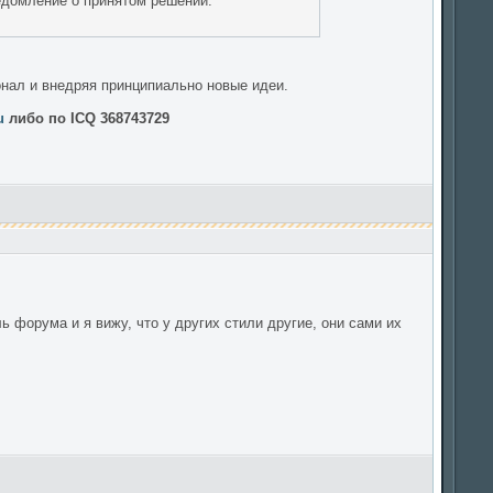
едомление о принятом решении.
нал и внедряя принципиально новые идеи.
u
либо по ICQ 368743729
 форума и я вижу, что у других стили другие, они сами их