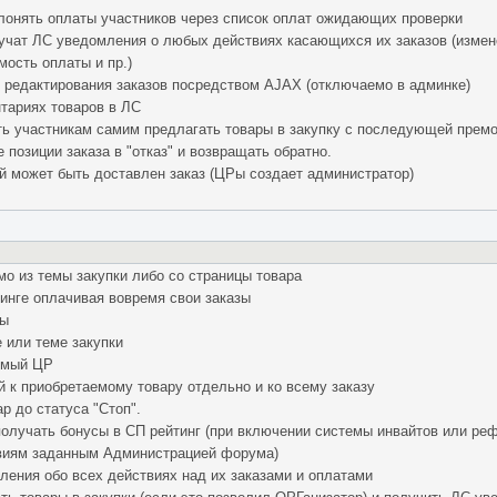
лонять оплаты участников через список оплат ожидающих проверки
учат ЛС уведомления о любых действиях касающихся их заказов (измене
мость оплаты и пр.)
 редактирования заказов посредством AJAX (отключаемо в админке)
тариях товаров в ЛС
ь участникам самим предлагать товары в закупку с последующей прем
позиции заказа в "отказ" и возвращать обратно.
й может быть доставлен заказ (ЦРы создает администратор)
о из темы закупки либо со страницы товара
инге оплачивая вовремя свои заказы
ры
е или теме закупки
емый ЦР
 к приобретаемому товару отдельно и ко всему заказу
р до статуса "Стоп".
получать бонусы в СП рейтинг (при включении системы инвайтов или ре
виям заданным Администрацией форума)
ления обо всех действиях над их заказами и оплатами