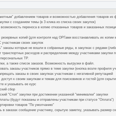
пакетным" добавлением товаров и возможностью добавления товаров из 
купки с созданием темы (в 3 клика из списка своих закупок)
и возможность переноса в копию отказанных товаров и заказанных позиц
 резервных копий (для контроля над ОРГами восстанавливать их копии 
 участникам своих закупок
" заказы которые не вошли в собранные ряды, в закупках с рядами (либо
 транспортных расходов и распределение между участниками закупки по
 персональных ТР.
упки, а также список заказов. Возможность выгрузки в файл.
вать заказы участников прямо в теме закупки (кнопка возле профиля уч
прещать заказы в своих закупках участникам с негативной репутацией
доступ к своим закупкам и темам для поисковиков и гостей (для скрытия
те и указывать ее курс
ский сбор
кий "Стоп" закупки при достижении указанной "минималки" закупки
платы (будут показаны и отправлены участникам при статусе "Оплата")
ртировки товаров "По умолчанию"
 в заказах сообщение участнику, скрытую заметку, указывать размер ски