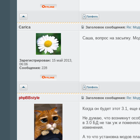
Вернуться
к
началу
Carica
Заголовок сообщения:
Re: Мод
Саша, вопрос на засыпку. Мод
Зарегистрирован:
15 май 2013,
06:06
Сообщения:
228
Вернуться
к
началу
phpBBstyle
Заголовок сообщения:
Re: Мод
Когда он будет этот 3.1, еще
Не думаю, что возникнут осо
в 3.0 БД не так уж и поменя
изменения.
А то что установка модов пл