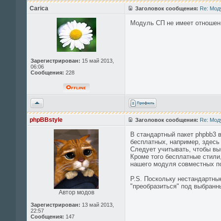
началу
Carica
Заголовок сообщения:
Re: Мод
Модуль СП не имеет отношен
Зарегистрирован:
15 май 2013,
06:06
Сообщения:
228
Вернуться
к
началу
phpBBstyle
Заголовок сообщения:
Re: Мод
В стандартный пакет phpbb3 в
бесплатных, например, здес
Следует учитывать, чтобы выб
Кроме того бесплатные стили
нашего модуля совместных по
P.S. Поскольку нестандартные
"преобразиться" под выбранн
Автор модов
Зарегистрирован:
13 май 2013,
22:57
Сообщения:
147