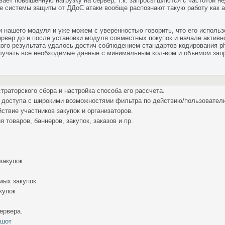
вает повышенную нагрузку на сервер, т.к. запросы шлются с частотой не
ые системы защиты от ДДоС атаки вообще распознают такую работу как ат
и нашего модуля и уже можем с уверенностью говорить, что его использ
сервер до и после установки модуля совместных покупок и начале активн
акого результата удалось достич соблюдением стандартов кодирования 
лучать все необходимые данные с минимальным кол-вом и объемом зап
раторского сбора и настройка способа его рассчета.
 доступа с широкими возможностями фильтра по действию/пользователю
ствие участников закупок и организаторов.
 товаров, баннеров, закупок, заказов и пр.
закупок
мых закупок
купок
ервера.
ншот