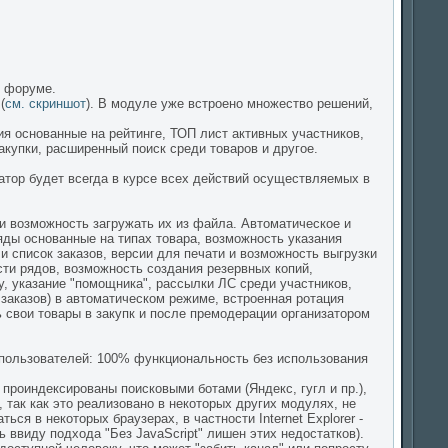
м форуме.
(
см. скриншот
). В модуле уже встроено множество решений,
я основанные на рейтинге, ТОП лист активных участников,
купки, расширенный поиск среди товаров и другое.
ратор будет всегда в курсе всех действий осуществляемых в
и возможность загружать их из файла. Автоматическое и
ды основанные на типах товара, возможность указания
и список заказов, версии для печати и возможность выгрузки
сти рядов, возможность создания резервных копий,
у, указание "помощника", рассылки ЛС среди участников,
 заказов) в автоматическом режиме, встроенная ротация
 свои товары в закупк и после премодерации организатором
 пользователей: 100% функциональность без использования
 проиндексированы поисковыми ботами (Яндекс, гугл и пр.),
 так как это реализовано в некоторых других модулях, не
ся в некоторых браузерах, в частности Internet Explorer -
 ввиду подхода "Без JavaScript" лишен этих недостатков).