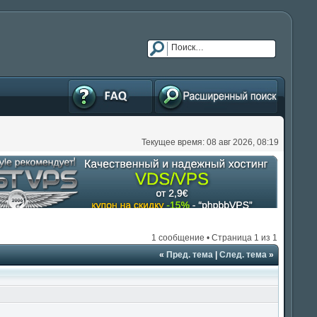
FAQ
Расширенный поиск
Текущее время: 08 авг 2026, 08:19
1 сообщение • Страница
1
из
1
«
Пред. тема
|
След. тема
»