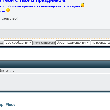
 тебя с твоим праздником!
ько побольше времени на воплощение твоих идей
есть
знакомство!
за:
Поле сортировки
 и гости: 2
ар: Flood